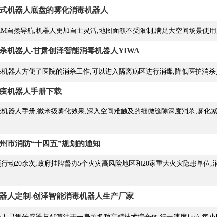
式机器人底盘的雾化消毒机器人
AM自然导航,机器人更加自主灵活;地图面积不受限制,满足大空间场景使用
杀机器人-甘肃创泽智能消毒机器人YIWA
机器人方便了医院的消杀工作,可以进入隔离病区进行消毒,降低医护消杀
疫机器人手册下载
机器人手册,微米级雾化效果,深入空间难触及的细微缝隙深度消杀;雾化
州市消防“十四五”规划的通知
行动20余次,政府挂牌督办5个火灾高风险地区和20家重大火灾隐患单位,消防
器人定制-创泽智能消毒机器人生产厂家
人是集传感器与AI算法于一身的多种高精技术综合体,行走速度1m/s,每小