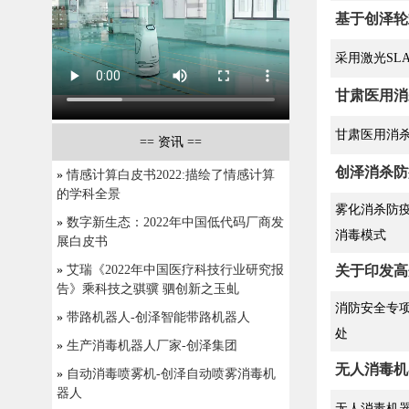
基于创泽轮
采用激光SL
甘肃医用消
甘肃医用消杀
==
资讯
==
创泽消杀防
»
情感计算白皮书2022:描绘了情感计算
的学科全景
雾化消杀防疫
»
数字新生态：2022年中国低代码厂商发
消毒模式
展白皮书
»
艾瑞《2022年中国医疗科技行业研究报
关于印发高
告》乘科技之骐骥 驷创新之玉虬
消防安全专项
»
带路机器人-创泽智能带路机器人
处
»
生产消毒机器人厂家-创泽集团
无人消毒机
»
自动消毒喷雾机-创泽自动喷雾消毒机
器人
无人消毒机器