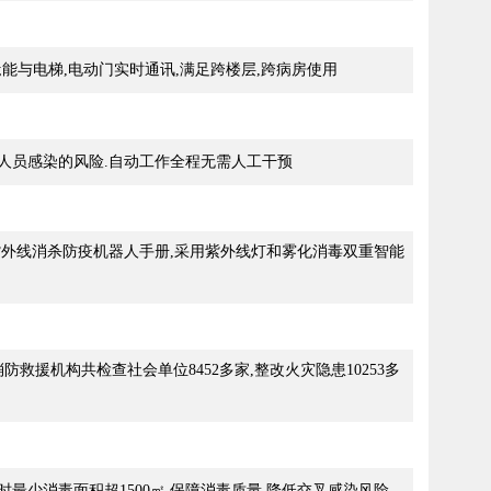
;能与电梯,电动门实时通讯,满足跨楼层,跨病房使用
人员感染的风险.自动工作全程无需人工干预
紫外线消杀防疫机器人手册,采用紫外线灯和雾化消毒双重智能
救援机构共检查社会单位8452多家,整改火灾隐患10253多
时最少消毒面积超1500㎡,保障消毒质量,降低交叉感染风险