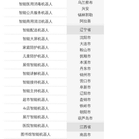
乌兰察布
智能医用消毒机器人
兴安
智能公共服务机器人
锡林郭勒
阿拉善
智能商用清洁机器人
辽宁省
智能配送机器人
沈阳市
智能大屏机器人
大连市
家庭陪护机器人
鞍山市
儿童陪护机器人
抚顺市
本溪市
展馆智能机器人
丹东市
智能讲解机器人
锦州市
营口市
智能接待机器人
阜新市
智能主持机器人
辽阳市
超市智能机器人
盘锦市
铁岭市
4s店智能机器人
朝阳市
展厅智能机器人
葫芦岛市
医院智能机器人
江西省
图书馆智能机器人
南昌市