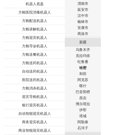
渭南市
机器人底盘
延安市
方舱医院消毒机器人
汉中市
方舱配送机器人
榆林市
安康市
方舱讲解机器人
商洛市
方舱迎宾机器人
新疆
方舱导诊机器人
乌鲁木齐
方舱送餐机器人
克拉玛依
吐鲁番
方舱送药机器人
哈密
自动送药机器人
和田
医院送药机器人
阿克苏
喀什
方舱消杀机器人
巴音郭楞
迎宾导购机器人
昌吉
博尔塔拉
银行迎宾机器人
伊犁
自动智能迎宾机器人
塔城
商务迎宾机器人
阿勒泰
石河子
商业智能迎宾机器人