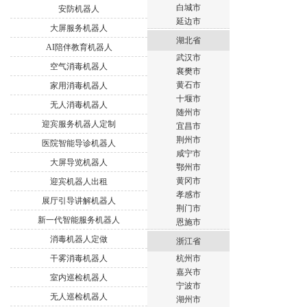
白城市
安防机器人
延边市
大屏服务机器人
湖北省
AI陪伴教育机器人
武汉市
空气消毒机器人
襄樊市
黄石市
家用消毒机器人
十堰市
无人消毒机器人
随州市
迎宾服务机器人定制
宜昌市
荆州市
医院智能导诊机器人
咸宁市
大屏导览机器人
鄂州市
黄冈市
迎宾机器人出租
孝感市
展厅引导讲解机器人
荆门市
新一代智能服务机器人
恩施市
消毒机器人定做
浙江省
干雾消毒机器人
杭州市
嘉兴市
室内巡检机器人
宁波市
无人巡检机器人
湖州市