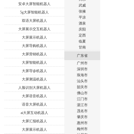
安卓大屏智能机器人
武威
张掖
5g大屏智能机器人
平凉
双语大屏机器人
酒泉
大屏展示交互机器人
庆阳
定西
大屏展示机器人
临夏
大屏导购机器人
甘南
大屏营销机器人
广东省
大屏智能机器人
广州市
深圳市
大屏导诊机器人
珠海市
大屏测温机器人
汕头市
韶关市
人脸识别大屏机器人
佛山市
大屏语音机器人
江门市
语音大屏机器人
湛江市
茂名市
ai大屏互动机器人
肇庆市
大屏汇报机器人
惠州市
梅州市
大屏展示机器人