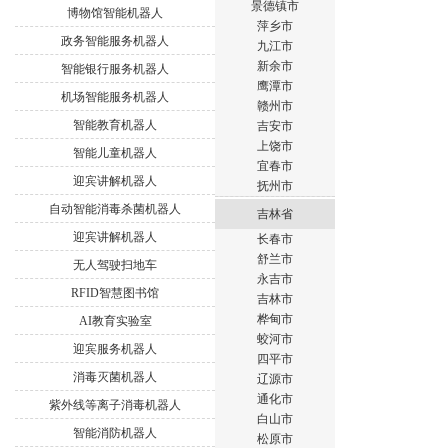
景德镇市
博物馆智能机器人
萍乡市
政务智能服务机器人
九江市
新余市
智能银行服务机器人
鹰潭市
机场智能服务机器人
赣州市
智能教育机器人
吉安市
上饶市
智能儿童机器人
宜春市
迎宾讲解机器人
抚州市
自动智能消毒杀菌机器人
吉林省
迎宾讲解机器人
长春市
舒兰市
无人驾驶扫地车
永吉市
RFID智慧图书馆
吉林市
桦甸市
AI教育实验室
蛟河市
迎宾服务机器人
四平市
消毒灭菌机器人
辽源市
通化市
紫外线等离子消毒机器人
白山市
智能消防机器人
松原市