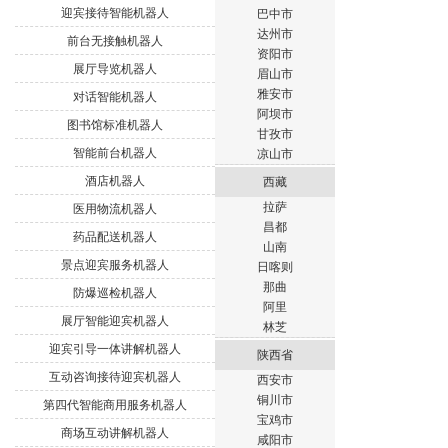
迎宾接待智能机器人
巴中市
达州市
前台无接触机器人
资阳市
展厅导览机器人
眉山市
雅安市
对话智能机器人
阿坝市
图书馆标准机器人
甘孜市
智能前台机器人
凉山市
酒店机器人
西藏
拉萨
医用物流机器人
昌都
药品配送机器人
山南
景点迎宾服务机器人
日喀则
那曲
防爆巡检机器人
阿里
展厅智能迎宾机器人
林芝
迎宾引导一体讲解机器人
陕西省
互动咨询接待迎宾机器人
西安市
铜川市
第四代智能商用服务机器人
宝鸡市
商场互动讲解机器人
咸阳市