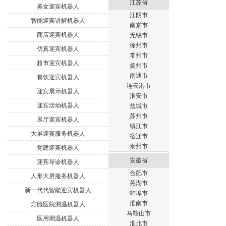
江苏省
美女迎宾机器人
江阴市
智能迎宾讲解机器人
南京市
商店迎宾机器人
无锡市
徐州市
仿真迎宾机器人
常州市
超市迎宾机器人
扬州市
南通市
餐饮迎宾机器人
连云港市
迎宾展示机器人
淮安市
迎宾活动机器人
盐城市
苏州市
展厅迎宾机器人
镇江市
大屏迎宾服务机器人
宿迁市
泰州市
党建迎宾机器人
安徽省
迎宾导诊机器人
合肥市
人形大屏服务机器人
芜湖市
新一代代智能迎宾机器人
蚌埠市
淮南市
方舱医院测温机器人
马鞍山市
医用测温机器人
淮北市