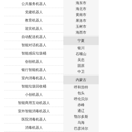
海东市
公共服务机器人
海北市
党建机器人
黄南市
教育机器人
果洛市
玉树市
迎宾机器人
海西市
自动配送机器人
宁夏
智能对话机器人
银川
智能感应垃圾桶
石嘴山
吴忠
创创机器人
固原
银行智能机器人
中卫
室内消毒机器人
内蒙古
智能垃圾回收桶
呼和浩特
包头
小创机器人
呼伦贝尔
智能商用互动机器人
赤峰
通辽
室外智能消毒机器人
鄂尔多斯
医院消毒机器人
乌海
消毒机器人
巴彦淖尔