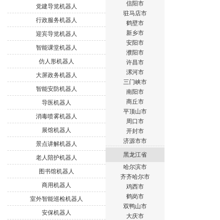
信阳市
党建导览机器人
驻马店市
行政服务机器人
鹤壁市
新乡市
迎宾导览机器人
安阳市
智能课堂机器人
濮阳市
仿人形机器人
许昌市
漯河市
大屏政务机器人
三门峡市
智能安防机器人
南阳市
商丘市
导医机器人
平顶山市
消毒喷雾机器人
周口市
展馆机器人
开封市
济源市市
景点讲解机器人
黑龙江省
老人陪护机器人
哈尔滨市
图书馆机器人
齐齐哈尔市
商用机器人
鸡西市
鹤岗市
室外智能巡检机器人
双鸭山市
安保机器人
大庆市