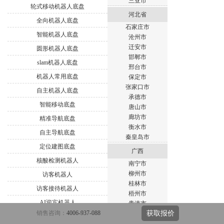
三亚市
轮式移动机器人底盘
河北省
全向机器人底盘
石家庄市
智能机器人底盘
沧州市
迁安市
圆形机器人底盘
邯郸市
slam机器人底盘
邢台市
机器人常用底盘
保定市
张家口市
自主机器人底盘
承德市
智能移动底盘
唐山市
廊坊市
精准导航底盘
衡水市
自主导航底盘
秦皇岛市
定位建图底盘
广西
核酸检测机器人
南宁市
柳州市
访客机器人
桂林市
访客接待机器人
梧州市
AI迎宾机器人
贵港市
销售咨询：
4006-937-088
获取报价
钦州市
小区消毒机器人
北海市