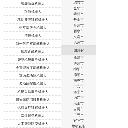
绍兴市
智能防爆机器人
金华市
跟随机器人
衢州市
移动迎宾讲解机器人
舟山市
台州市
交互型服务机器人
丽水市
清扫机器人
义乌市
温州市
新一代迎宾讲解机器人
四川省
远程讲解机器人
成都市
智慧机场服务机器人
泸州市
全智能展厅讲解机器人
绵阳市
德阳市
室内多功能机器人
南充市
多功能配送机器人
广安市
机场采购服务机器人
遂宁市
内江市
博物馆商用服务机器人
乐山市
远程展厅讲解机器人
自贡市
广元市
室外巡逻机器人
宜宾市
人工智能防疫机器人
攀枝花市