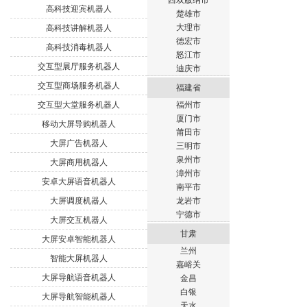
西双版纳市
高科技迎宾机器人
楚雄市
大理市
高科技讲解机器人
德宏市
高科技消毒机器人
怒江市
交互型展厅服务机器人
迪庆市
交互型商场服务机器人
福建省
交互型大堂服务机器人
福州市
厦门市
移动大屏导购机器人
莆田市
大屏广告机器人
三明市
泉州市
大屏商用机器人
漳州市
安卓大屏语音机器人
南平市
大屏调度机器人
龙岩市
宁德市
大屏交互机器人
甘肃
大屏安卓智能机器人
兰州
智能大屏机器人
嘉峪关
大屏导航语音机器人
金昌
白银
大屏导航智能机器人
天水