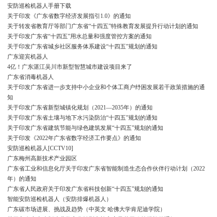
安防巡检机器人手册下载
关于印发《广东省数字经济发展指引1.0》的通知
关于转发省教育厅等部门广东省“十四五”特殊教育发展提升行动计划的通知
关于印发广东省“十四五”用水总量和强度管控方案的通知
关于印发广东省城乡社区服务体系建设“十四五”规划的通知
广东迎宾机器人
4亿！广东湛江吴川市新型智慧城市建设项目来了
广东省消毒机器人
关于印发广东省进一步支持中小企业和个体工商户纾困发展若干政策措施的通
知
关于印发广东省新型城镇化规划（2021—2035年）的通知
关于印发广东省土壤与地下水污染防治“十四五”规划的通知
关于印发广东省建筑节能与绿色建筑发展“十四五”规划的通知
关于印发《2022年广东省数字经济工作要点》的通知
安防巡检机器人[CCTV10]
广东梅州高新技术产业园区
广东省工业和信息化厅关于印发广东省智能制造生态合作伙伴行动计划（2022
年）的通知
广东省人民政府关于印发广东省科技创新“十四五”规划的通知
智能安防巡检机器人（安防排爆机器人）
广东碳市场进展、挑战及趋势（中英文 哈佛大学肯尼迪学院）