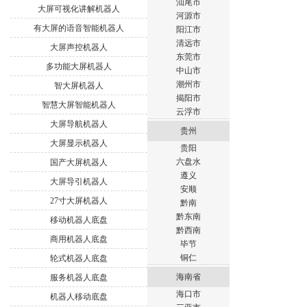
汕尾市
大屏可视化讲解机器人
河源市
有大屏的语音智能机器人
阳江市
清远市
大屏声控机器人
东莞市
多功能大屏机器人
中山市
潮州市
智大屏机器人
揭阳市
智慧大屏智能机器人
云浮市
大屏导航机器人
贵州
大屏显示机器人
贵阳
六盘水
国产大屏机器人
遵义
大屏导引机器人
安顺
27寸大屏机器人
黔南
黔东南
移动机器人底盘
黔西南
商用机器人底盘
毕节
铜仁
轮式机器人底盘
海南省
服务机器人底盘
海口市
机器人移动底盘