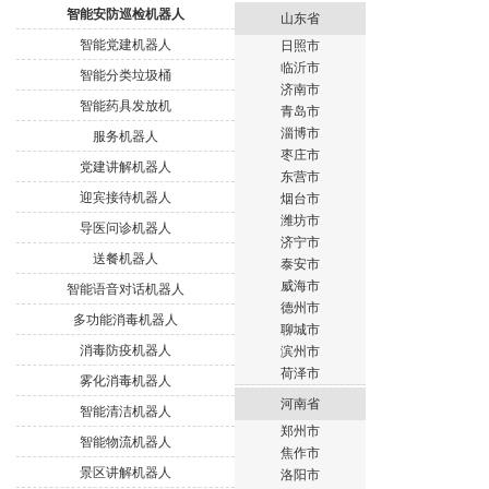
智能安防巡检机器人
山东省
智能党建机器人
日照市
临沂市
智能分类垃圾桶
济南市
智能药具发放机
青岛市
淄博市
服务机器人
枣庄市
党建讲解机器人
东营市
迎宾接待机器人
烟台市
潍坊市
导医问诊机器人
济宁市
送餐机器人
泰安市
威海市
智能语音对话机器人
德州市
多功能消毒机器人
聊城市
消毒防疫机器人
滨州市
荷泽市
雾化消毒机器人
河南省
智能清洁机器人
郑州市
智能物流机器人
焦作市
景区讲解机器人
洛阳市