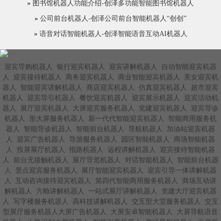
»
图书馆机器人功能介绍-创泽多功能智能图书馆机器人
»
公司前台机器人-创泽公司前台智能机器人“创创”
»
语音对话智能机器人-创泽智能语音互动AI机器人
迎宾导购机器人
银行迎宾机器人
迎宾讲解机器人
自动智能迎宾机器
人
迎宾接待机器人
商务迎宾机器人
商业智能迎宾机器人
美女迎宾机
器人
智能迎宾讲解机器人
商店迎宾机器人
仿真迎宾机器人
超市迎宾
机器人
迎宾导引机器人
餐饮迎宾机器人
迎宾展示机器人
迎宾活动机
器人
展厅迎宾机器人
大屏迎宾服务机器人
党建迎宾机器人
迎宾导诊
机器人
形大屏服务机器人
新一代代智能迎宾机器人
智能商用服务机
器人
智能导诊机器人
智能前台机器人
导航机器人
加油站迎宾机器
人
迎宾广告机器人
导游服务机器人
园区智能机器人
商场智能机器
人
投屏展厅机器人
指路机器人
远程讲解机器人
迎宾接待智能机器
人
前台无接触机器人
展厅导览机器人
对话智能机器人
智能前台机器
人
景点迎宾服务机器人
展厅智能迎宾机器人
迎宾引导一体讲解机器
人
互动咨询接待迎宾机器人
第四代智能商用服务机器人
商场互动讲
解机器人
方舱讲解机器人
一站式展厅讲解机器人
党建大厅迎宾机器
人
写字楼服务机器人
高科技讲解机器人
交互型大堂服务机器人
交互
型展厅服务机器人大屏广告机器人
大屏安卓智能机器人
大屏导航语音