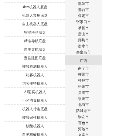
邯郸市
slam机器人底盘
邢台市
机器人常用底盘
保定市
张家口市
自主机器人底盘
承德市
智能移动底盘
唐山市
廊坊市
精准导航底盘
衡水市
自主导航底盘
秦皇岛市
定位建图底盘
广西
核酸检测机器人
南宁市
柳州市
访客机器人
桂林市
访客接待机器人
梧州市
AI迎宾机器人
贵港市
钦州市
小区消毒机器人
北海市
机器人行走底盘
防城港市
崇左市
核酸采样机器人
百色市
核酸机器人
河池市
自测核酸机器人
来宾市