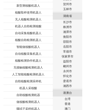
贺州市
新型测核酸机器人
玉林市
核酸取样使用机器人
湖南省
无人核酸检测机器人
长沙市
机器人自助检测核酸
株洲市
湘潭市
自动采集核酸机器人
衡阳市
核酸自助检测机器人
邵阳市
岳阳市
智能做核酸机器人
常德市
自动核酸采集机器人
张家界市
核酸检测协作机器人
益阳市
郴州市
无接触核酸检测机器人
永州市
人工智能核酸检测机器人
怀化市
娄底市
自助核酸检测采样机
湘西市
机器人采核酸
港澳台
自助核酸检测机器
台湾
做核酸检测机器人
香港
咽拭子采样机器人
澳门