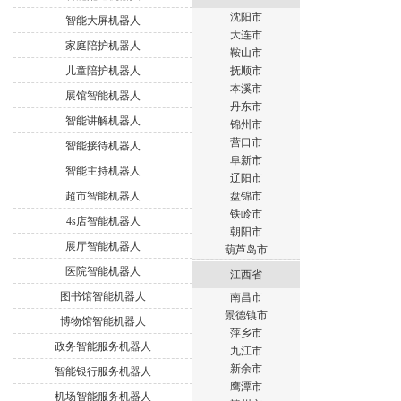
沈阳市
智能大屏机器人
大连市
家庭陪护机器人
鞍山市
儿童陪护机器人
抚顺市
本溪市
展馆智能机器人
丹东市
智能讲解机器人
锦州市
营口市
智能接待机器人
阜新市
智能主持机器人
辽阳市
超市智能机器人
盘锦市
铁岭市
4s店智能机器人
朝阳市
展厅智能机器人
葫芦岛市
医院智能机器人
江西省
图书馆智能机器人
南昌市
景德镇市
博物馆智能机器人
萍乡市
政务智能服务机器人
九江市
新余市
智能银行服务机器人
鹰潭市
机场智能服务机器人