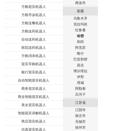
商洛市
方舱迎宾机器人
新疆
方舱导诊机器人
乌鲁木齐
方舱送餐机器人
克拉玛依
吐鲁番
方舱送药机器人
哈密
自动送药机器人
和田
医院送药机器人
阿克苏
喀什
方舱消杀机器人
巴音郭楞
迎宾导购机器人
昌吉
博尔塔拉
银行迎宾机器人
伊犁
自动智能迎宾机器人
塔城
商务迎宾机器人
阿勒泰
石河子
商业智能迎宾机器人
江苏省
美女迎宾机器人
江阴市
智能迎宾讲解机器人
南京市
商店迎宾机器人
无锡市
徐州市
仿真迎宾机器人