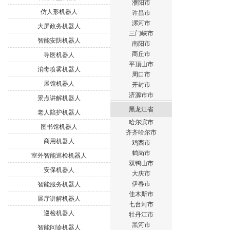
濮阳市
仿人形机器人
许昌市
漯河市
大屏政务机器人
三门峡市
智能安防机器人
南阳市
商丘市
导医机器人
平顶山市
消毒喷雾机器人
周口市
展馆机器人
开封市
济源市市
景点讲解机器人
黑龙江省
老人陪护机器人
哈尔滨市
图书馆机器人
齐齐哈尔市
商用机器人
鸡西市
鹤岗市
室外智能巡检机器人
双鸭山市
安保机器人
大庆市
伊春市
智能服务机器人
佳木斯市
展厅讲解机器人
七台河市
巡检机器人
牡丹江市
黑河市
智能问诊机器人