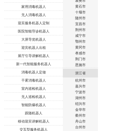
襄樊市
黄石市
家用消毒机器人
十堰市
无人消毒机器人
随州市
迎宾服务机器人定制
宜昌市
荆州市
医院智能导诊机器人
咸宁市
大屏导览机器人
鄂州市
黄冈市
迎宾机器人出租
孝感市
展厅引导讲解机器人
荆门市
新一代智能服务机器人
恩施市
消毒机器人定做
浙江省
干雾消毒机器人
杭州市
嘉兴市
室内巡检机器人
宁波市
无人巡检机器人
湖州市
绍兴市
智能防爆机器人
金华市
跟随机器人
衢州市
移动迎宾讲解机器人
舟山市
台州市
交互型服务机器人