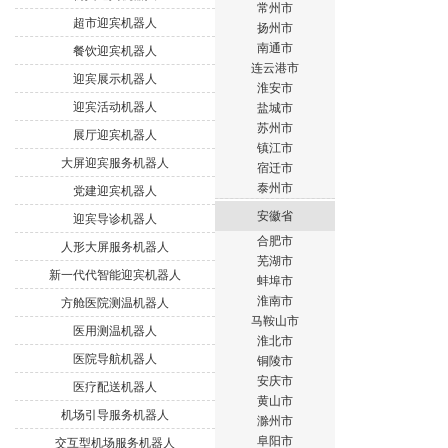
常州市
超市迎宾机器人
扬州市
南通市
餐饮迎宾机器人
连云港市
迎宾展示机器人
淮安市
迎宾活动机器人
盐城市
苏州市
展厅迎宾机器人
镇江市
大屏迎宾服务机器人
宿迁市
泰州市
党建迎宾机器人
安徽省
迎宾导诊机器人
合肥市
人形大屏服务机器人
芜湖市
新一代代智能迎宾机器人
蚌埠市
淮南市
方舱医院测温机器人
马鞍山市
医用测温机器人
淮北市
医院导航机器人
铜陵市
安庆市
医疗配送机器人
黄山市
机场引导服务机器人
滁州市
阜阳市
交互型机场服务机器人