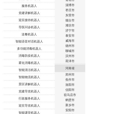
青岛市
淄博市
服务机器人
枣庄市
党建讲解机器人
东营市
迎宾接待机器人
烟台市
潍坊市
导医问诊机器人
济宁市
送餐机器人
泰安市
威海市
智能语音对话机器人
德州市
多功能消毒机器人
聊城市
消毒防疫机器人
滨州市
荷泽市
雾化消毒机器人
河南省
智能清洁机器人
郑州市
智能物流机器人
焦作市
景区讲解机器人
洛阳市
信阳市
党建导览机器人
驻马店市
行政服务机器人
鹤壁市
新乡市
迎宾导览机器人
安阳市
智能课堂机器人