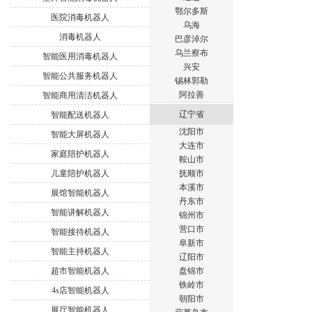
鄂尔多斯
医院消毒机器人
乌海
消毒机器人
巴彦淖尔
乌兰察布
智能医用消毒机器人
兴安
智能公共服务机器人
锡林郭勒
阿拉善
智能商用清洁机器人
辽宁省
智能配送机器人
沈阳市
智能大屏机器人
大连市
家庭陪护机器人
鞍山市
儿童陪护机器人
抚顺市
本溪市
展馆智能机器人
丹东市
智能讲解机器人
锦州市
营口市
智能接待机器人
阜新市
智能主持机器人
辽阳市
超市智能机器人
盘锦市
铁岭市
4s店智能机器人
朝阳市
展厅智能机器人