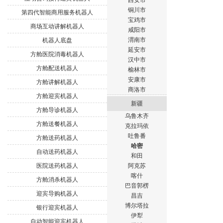
西安市
铜川市
第四代智能商用服务机器人
宝鸡市
商场互动讲解机器人
咸阳市
渭南市
机器人底盘
延安市
方舱医院消毒机器人
汉中市
方舱配送机器人
榆林市
安康市
方舱讲解机器人
商洛市
方舱迎宾机器人
新疆
方舱导诊机器人
乌鲁木齐
方舱送餐机器人
克拉玛依
吐鲁番
方舱送药机器人
哈密
自动送药机器人
和田
医院送药机器人
阿克苏
喀什
方舱消杀机器人
巴音郭楞
迎宾导购机器人
昌吉
博尔塔拉
银行迎宾机器人
伊犁
自动智能迎宾机器人