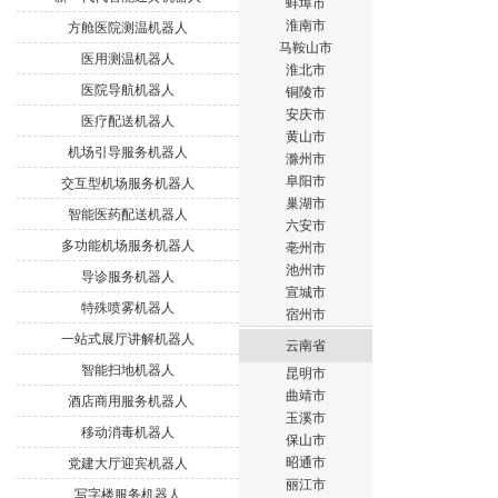
蚌埠市
淮南市
方舱医院测温机器人
马鞍山市
医用测温机器人
淮北市
医院导航机器人
铜陵市
安庆市
医疗配送机器人
黄山市
机场引导服务机器人
滁州市
阜阳市
交互型机场服务机器人
巢湖市
智能医药配送机器人
六安市
多功能机场服务机器人
亳州市
池州市
导诊服务机器人
宣城市
特殊喷雾机器人
宿州市
一站式展厅讲解机器人
云南省
智能扫地机器人
昆明市
曲靖市
酒店商用服务机器人
玉溪市
移动消毒机器人
保山市
昭通市
党建大厅迎宾机器人
丽江市
写字楼服务机器人