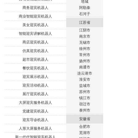
塔城
商务迎宾机器人
阿勒泰
石河子
商业智能迎宾机器人
江苏省
美女迎宾机器人
江阴市
智能迎宾讲解机器人
南京市
商店迎宾机器人
无锡市
徐州市
仿真迎宾机器人
常州市
超市迎宾机器人
扬州市
南通市
餐饮迎宾机器人
连云港市
迎宾展示机器人
淮安市
迎宾活动机器人
盐城市
苏州市
展厅迎宾机器人
镇江市
大屏迎宾服务机器人
宿迁市
泰州市
党建迎宾机器人
安徽省
迎宾导诊机器人
合肥市
人形大屏服务机器人
芜湖市
新一代代智能迎宾机器人