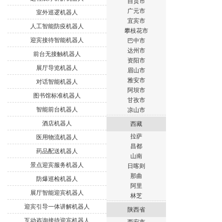
自贡市
广元市
室外巡逻机器人
宜宾市
人工智能防疫机器人
攀枝花市
迎宾接待智能机器人
巴中市
达州市
前台无接触机器人
资阳市
展厅导览机器人
眉山市
雅安市
对话智能机器人
阿坝市
图书馆标准机器人
甘孜市
智能前台机器人
凉山市
酒店机器人
西藏
拉萨
医用物流机器人
昌都
药品配送机器人
山南
景点迎宾服务机器人
日喀则
那曲
防爆巡检机器人
阿里
展厅智能迎宾机器人
林芝
迎宾引导一体讲解机器人
陕西省
互动咨询接待迎宾机器人