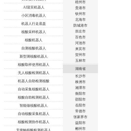
梧州市
AI迎宾机器人
贵港市
钦州市
小区消毒机器人
北海市
机器人行走底盘
防城港市
崇左市
核酸采样机器人
百色市
核酸机器人
河池市
自测核酸机器人
来宾市
贺州市
新型测核酸机器人
玉林市
核酸取样使用机器人
湖南省
无人核酸检测机器人
长沙市
机器人自助检测核酸
株洲市
湘潭市
自动采集核酸机器人
衡阳市
核酸自助检测机器人
邵阳市
岳阳市
智能做核酸机器人
常德市
自动核酸采集机器人
张家界市
核酸检测协作机器人
益阳市
郴州市
无接触核酸检测机器人