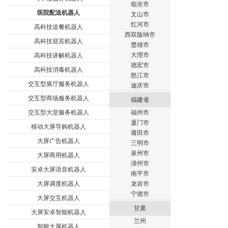
临沧市
医院配送机器人
文山市
红河市
高科技送餐机器人
西双版纳市
高科技迎宾机器人
楚雄市
大理市
高科技讲解机器人
德宏市
高科技消毒机器人
怒江市
交互型展厅服务机器人
迪庆市
交互型商场服务机器人
福建省
交互型大堂服务机器人
福州市
厦门市
移动大屏导购机器人
莆田市
大屏广告机器人
三明市
泉州市
大屏商用机器人
漳州市
安卓大屏语音机器人
南平市
大屏调度机器人
龙岩市
宁德市
大屏交互机器人
甘肃
大屏安卓智能机器人
兰州
智能大屏机器人