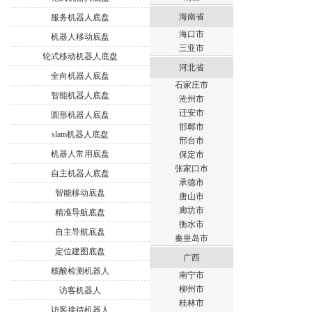
海南省
服务机器人底盘
海口市
机器人移动底盘
三亚市
轮式移动机器人底盘
河北省
全向机器人底盘
石家庄市
智能机器人底盘
沧州市
迁安市
圆形机器人底盘
邯郸市
slam机器人底盘
邢台市
机器人常用底盘
保定市
张家口市
自主机器人底盘
承德市
智能移动底盘
唐山市
廊坊市
精准导航底盘
衡水市
自主导航底盘
秦皇岛市
定位建图底盘
广西
核酸检测机器人
南宁市
柳州市
访客机器人
桂林市
访客接待机器人