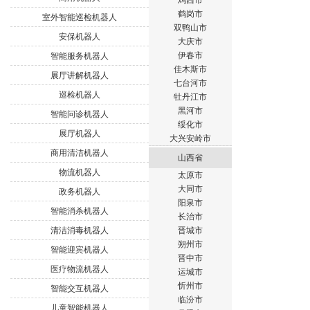
鸡西市
鹤岗市
室外智能巡检机器人
双鸭山市
安保机器人
大庆市
伊春市
智能服务机器人
佳木斯市
展厅讲解机器人
七台河市
巡检机器人
牡丹江市
黑河市
智能问诊机器人
绥化市
展厅机器人
大兴安岭市
商用清洁机器人
山西省
物流机器人
太原市
大同市
政务机器人
阳泉市
智能消杀机器人
长治市
清洁消毒机器人
晋城市
朔州市
智能迎宾机器人
晋中市
医疗物流机器人
运城市
忻州市
智能交互机器人
临汾市
儿童智能机器人