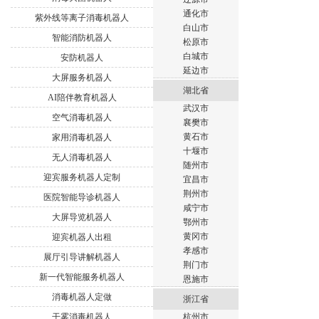
通化市
紫外线等离子消毒机器人
白山市
智能消防机器人
松原市
白城市
安防机器人
延边市
大屏服务机器人
湖北省
AI陪伴教育机器人
武汉市
空气消毒机器人
襄樊市
黄石市
家用消毒机器人
十堰市
无人消毒机器人
随州市
迎宾服务机器人定制
宜昌市
荆州市
医院智能导诊机器人
咸宁市
大屏导览机器人
鄂州市
黄冈市
迎宾机器人出租
孝感市
展厅引导讲解机器人
荆门市
新一代智能服务机器人
恩施市
消毒机器人定做
浙江省
干雾消毒机器人
杭州市