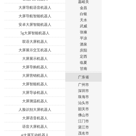
嘉峪关
大屏导航语音机器人
金昌
白银
大屏导航智能机器人
天水
安卓大屏智能机器人
武威
张掖
5g大屏智能机器人
平凉
双语大屏机器人
酒泉
大屏展示交互机器人
庆阳
定西
大屏展示机器人
临夏
大屏导购机器人
甘南
大屏营销机器人
广东省
大屏智能机器人
广州市
深圳市
大屏导诊机器人
珠海市
大屏测温机器人
汕头市
韶关市
人脸识别大屏机器人
佛山市
大屏语音机器人
江门市
语音大屏机器人
湛江市
茂名市
ai大屏互动机器人