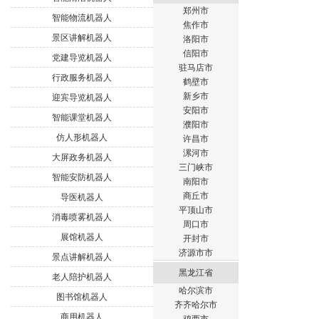
郑州市
智能物流机器人
焦作市
景区讲解机器人
洛阳市
信阳市
党建导览机器人
驻马店市
行政服务机器人
鹤壁市
新乡市
迎宾导览机器人
安阳市
智能课堂机器人
濮阳市
仿人形机器人
许昌市
漯河市
大屏政务机器人
三门峡市
智能安防机器人
南阳市
商丘市
导医机器人
平顶山市
消毒喷雾机器人
周口市
展馆机器人
开封市
济源市市
景点讲解机器人
黑龙江省
老人陪护机器人
哈尔滨市
图书馆机器人
齐齐哈尔市
商用机器人