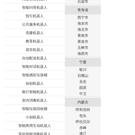
吕梁市
智能问答机器人
青海省
指引机器人
西宁市
海东市
公共服务机器人
海北市
党建机器人
黄南市
教育机器人
果洛市
玉树市
迎宾机器人
海西市
自动配送机器人
宁夏
智能对话机器人
银川
智能感应垃圾桶
石嘴山
吴忠
创创机器人
固原
银行智能机器人
中卫
室内消毒机器人
内蒙古
智能垃圾回收桶
呼和浩特
包头
小创机器人
呼伦贝尔
智能商用互动机器人
赤峰
通辽
室外智能消毒机器人