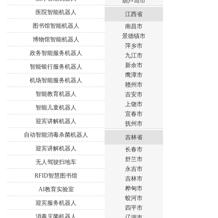
葫芦岛市
医院智能机器人
江西省
图书馆智能机器人
南昌市
景德镇市
博物馆智能机器人
萍乡市
政务智能服务机器人
九江市
新余市
智能银行服务机器人
鹰潭市
机场智能服务机器人
赣州市
智能教育机器人
吉安市
上饶市
智能儿童机器人
宜春市
迎宾讲解机器人
抚州市
自动智能消毒杀菌机器人
吉林省
迎宾讲解机器人
长春市
舒兰市
无人驾驶扫地车
永吉市
RFID智慧图书馆
吉林市
桦甸市
AI教育实验室
蛟河市
迎宾服务机器人
四平市
消毒灭菌机器人
辽源市