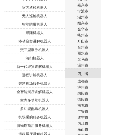
嘉兴市
室内巡检机器人
宁波市
无人巡检机器人
湖州市
绍兴市
智能防爆机器人
金华市
跟随机器人
衢州市
移动迎宾讲解机器人
舟山市
台州市
交互型服务机器人
丽水市
清扫机器人
义乌市
温州市
新一代迎宾讲解机器人
四川省
远程讲解机器人
成都市
智慧机场服务机器人
泸州市
全智能展厅讲解机器人
绵阳市
德阳市
室内多功能机器人
南充市
多功能配送机器人
广安市
机场采购服务机器人
遂宁市
内江市
博物馆商用服务机器人
乐山市
远程展厅讲解机器人