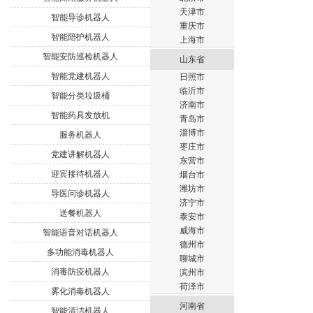
天津市
智能导诊机器人
重庆市
智能陪护机器人
上海市
智能安防巡检机器人
山东省
智能党建机器人
日照市
临沂市
智能分类垃圾桶
济南市
智能药具发放机
青岛市
淄博市
服务机器人
枣庄市
党建讲解机器人
东营市
迎宾接待机器人
烟台市
潍坊市
导医问诊机器人
济宁市
送餐机器人
泰安市
威海市
智能语音对话机器人
德州市
多功能消毒机器人
聊城市
消毒防疫机器人
滨州市
荷泽市
雾化消毒机器人
河南省
智能清洁机器人