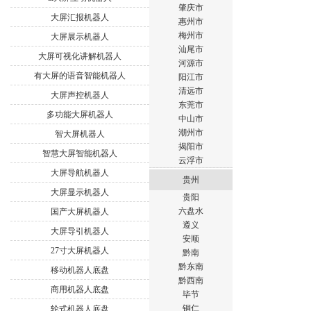
肇庆市
大屏汇报机器人
惠州市
梅州市
大屏展示机器人
汕尾市
大屏可视化讲解机器人
河源市
有大屏的语音智能机器人
阳江市
清远市
大屏声控机器人
东莞市
多功能大屏机器人
中山市
潮州市
智大屏机器人
揭阳市
智慧大屏智能机器人
云浮市
大屏导航机器人
贵州
大屏显示机器人
贵阳
六盘水
国产大屏机器人
遵义
大屏导引机器人
安顺
27寸大屏机器人
黔南
黔东南
移动机器人底盘
黔西南
商用机器人底盘
毕节
铜仁
轮式机器人底盘