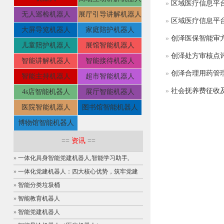
»
区域医疗信息平
无人巡检机器人
展厅引导讲解机器人
»
区域医疗信息平
大屏导览机器人
家庭陪护机器人
»
创泽医保智能审
儿童陪护机器人
展馆智能机器人
»
创泽处方审核点
智能讲解机器人
智能接待机器人
»
创泽合理用药管
智能主持机器人
超市智能机器人
»
社会抚养费征收
4s店智能机器人
展厅智能机器人
医院智能机器人
图书馆智能机器人
博物馆智能机器人
==
资讯
==
»
一体化具身智能党建机器人,智能学习助手,
»
一体化党建机器人：四大核心优势，筑牢党建
»
智能分类垃圾桶
»
智能教育机器人
»
智能党建机器人