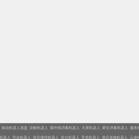
移动机器人底盘
讲解机器人
紫外线消毒机器人
大屏机器人
雾化消毒机器人
服务
机器人
导诊机器人
迎宾接待机器人
前台机器人
导览机器人
酒店送物机器人
云迹