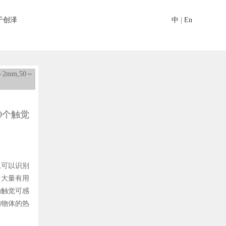
于创泽
中
|
En
mm,50～
0个触觉
息可以识别
了大量有用
动触觉可感
知物体的热