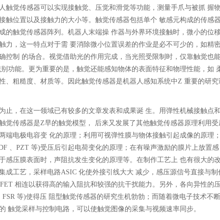
人触觉传感器可以实现接触觉、压觉和滑觉等功能，测量手爪与被抓 握
接触位置以及接触力的大小等。触觉传感器包括单个 敏感元构成的传感
成的触觉传感器阵列。机器人末端操 作器与外界环境接触时，微小的位
触力，这一特点对于需 要消除微小位置误差的作业是必不可少的，如精
确控制 的场合。视觉借助光的作用完成，当光照受限制时，仅靠触觉也
识别功能。更为重要的是，触觉还能感知物体的表面特征和物理性能，如 
性、粗糙度、材质等。因此触觉传感器是机器人感知系统中Z 重要的研究
为止，在这一领域已有较多的文章发表和成果诞 生。用弹性机械接触点
触觉传感器是Z早的触觉模型， 后来又发展了其他触觉传感器原理利用受
两端电极电容变 化的原理；利用可视弹性膜与物体接触引起成像的原理
PVDF 、PZT 等)受压后引起电荷变化的原理；在有噪声激励的膜片上放置感
于感压膜表面时，声阻抗发生变化的原理等。在制作工艺上 也有很大的
集成工艺，采样电路ASIC 化使外接引线大大 减少，感压源信号直接与
SFET 相连以获得高的输入阻抗和较强的抗干扰能力。另外，各向异性的
A 、FSR 等)使得压 阻型触觉传感器的研究生机勃勃；而随着微电子技术不
的 触觉采样与控制电路，可以使触觉图像的采集与视频速率同步。