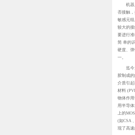
机器
否接触，
敏感元组
较大的接
要进行准
简 单的
硬度、弹
一。
迄今
胶制成的
介质引起
材料 (
物体作用
用半导体
上的MO
(如CS
现了高速