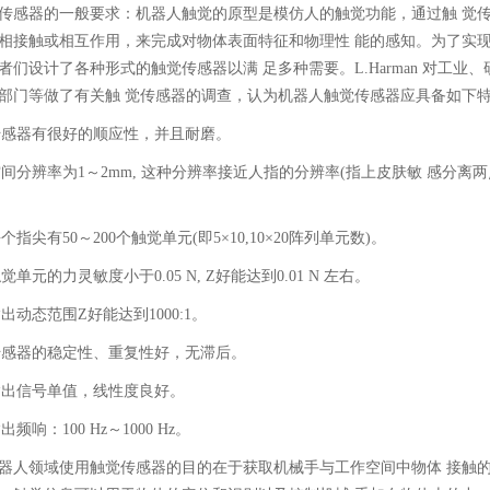
传感器的一般要求：机器人触觉的原型是模仿人的触觉功能，通过触 觉
相接触或相互作用，来完成对物体表面特征和物理性 能的感知。为了实
者们设计了各种形式的触觉传感器以满 足多种需要。L.Harman 对工业、
部门等做了有关触 觉传感器的调查，认为机器人触觉传感器应具备如下
)传感器有很好的顺应性，并且耐磨。
)空间分辨率为1～2mm, 这种分辨率接近人指的分辨率(指上皮肤敏 感分离
。
)每个指尖有50～200个触觉单元(即5×10,10×20阵列单元数)。
触觉单元的力灵敏度小于0.05 N, Z好能达到0.01 N 左右。
)输出动态范围Z好能达到1000:1。
)传感器的稳定性、重复性好，无滞后。
)输出信号单值，线性度良好。
输出频响：100 Hz～1000 Hz。
器人领域使用触觉传感器的目的在于获取机械手与工作空间中物体 接触