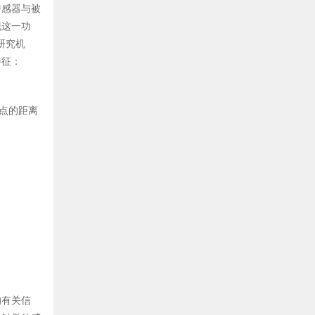
传感器与被
现这一功
研究机
特征：
两点的距离
的有关信