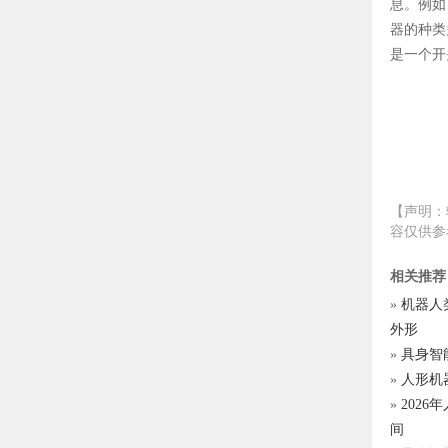
息。例如
器的种类
是一个开
【声明：
容仅供参
相关推荐
»
机器人
外形
»
具身智
»
人形机
»
202
间