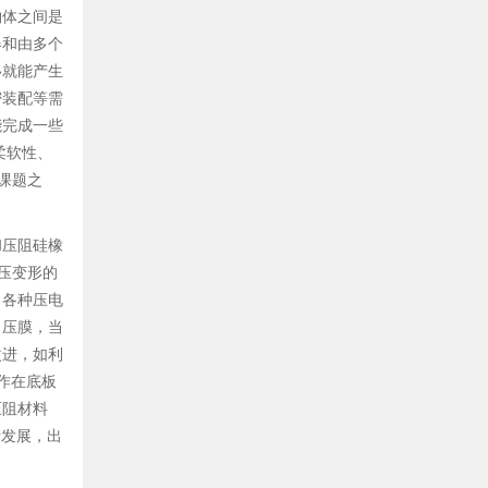
物体之间是
器和由多个
移就能产生
密装配等需
能完成一些
柔软性、
课题之
和压阻硅橡
压变形的
；各种压电
 压膜，当
改进，如利
制作在底板
压阻材料
断发展，出