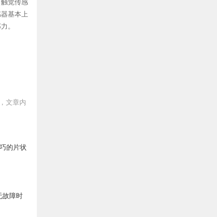
。触觉传感
感器基本上
部力。
，文章内
巧的片状
无故障时