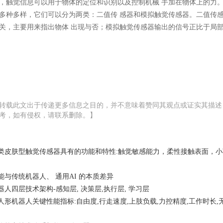
，触觉信息可以用于物体的定位和识别以及控制机械 手加在物体上的力
多种多样，它们可以分为两类：二值传 感器和模拟触觉传感器。二值传
关，主要用来指出物体 出现与否；模拟触觉传感器输出的信号正比于局
转载此文出于传递更多信息之目的，并不意味着赞同其观点或证实其描述
考，如有侵权，请联系删除。】
类皮肤型触觉传感器具有的功能和特性:触觉敏感能力，柔性接触表面，小
能与传统机器人、 通用AI 的本质差异
器人四层技术架构-感知层, 决策层,执行层, 学习层
6年人形机器人关键性能指标:自由度,行走速度,上肢负载,力控精度,工作时长,