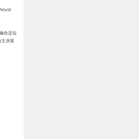
orld
U融合定位
自主决策