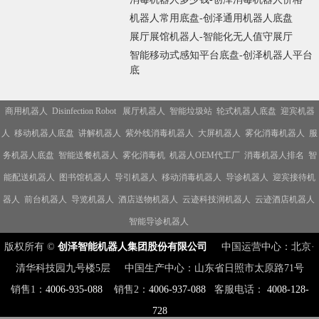
机器人常用底盘-创泽通用机器人底盘
展厅展馆机器人-智能化无人值守展厅
智能移动式感知平台底盘-创泽机器人平台
底
商用机器人
Disinfection Robot
展厅机器人
智能垃圾站
轮式机器人底盘
迎宾机器
人
移动机器人底盘
讲解机器人
紫外线消毒机器人
大屏机器人
雾化消毒机器人
服
务机器人底盘
智能送餐机器人
雾化消毒机
机器人OEM代工厂
消毒机器人排名
智
能配送机器人
图书馆机器人
导引机器人
移动消毒机器人
导诊机器人
迎宾接待机
器人
前台机器人
导览机器人
酒店送物机器人
云迹科技润机器人
云迹酒店机器人
智能导诊机器人
版权所有 ©
创泽智能机器人集团股份有限公司
中国运营中心：北京·
清华科技园九号楼5层 中国生产中心：山东省日照市太原路71号
销售1：
4006-935-088
销售2：
4006-937-088
客服电话：
4008-128-
728