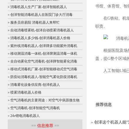
书馆、体育馆、智
»
消毒机器人生产厂家-创泽智能机器人
»
创泽智能消毒机器人在医院门诊大厅消毒
在G铁站、机
»
服务员容易阳 消毒机器人来帮忙
职责。
»
自动消毒喷雾机-创泽自动喷雾消毒机器人
»
消毒机器人多少钱-创泽消毒机器人价格
»
紫外线消毒机器人-创泽牌多功能紫外消毒机
根据医院及场
»
移动测温消毒一体机-创泽牌测温消毒一体机
盖，提G整个区域
»
全自动雾化空气消毒机-创泽牌智能雾化消毒
»
移动式消毒机厂家-创泽智能移动式空气消毒
人工智能L域
»
防疫站消毒机器人-智能空气雾化防疫消毒机
»
消毒雾化设备供应商-创泽机器人
»
喷雾消毒机器人价格
»
空气消毒机的主要用途：对空气中病原微生物
推荐信息
»
空气消毒机-创泽智能空气消毒机
»
24v锂电消毒机器人
»
创泽这个机器人能“
==
信息推荐
==