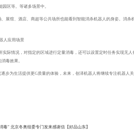
能园区等。等诸多场景中。
场、展馆、酒店、商超等公共场所也能看到智能消杀机器人的身姿。消杀机
所实际情况，对指定的区域进行定量消毒，还可以设置定时任务实现无人
的消毒效果。
已逐步为生活提供更G质量的体验，未来，创泽机器人将继续专注机器人
消毒” 北京冬奥组委专门发来感谢信【好品山东】