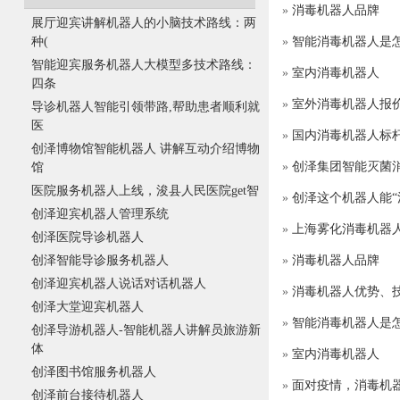
»
消毒机器人品牌
展厅迎宾讲解机器人的小脑技术路线：两
»
智能消毒机器人是
种(
智能迎宾服务机器人大模型多技术路线：
»
室内消毒机器人
四条
»
室外消毒机器人报
导诊机器人智能引领带路,帮助患者顺利就
医
»
国内消毒机器人标
创泽博物馆智能机器人 讲解互动介绍博物
»
创泽集团智能灭菌消
馆
医院服务机器人上线，浚县人民医院get智
»
创泽这个机器人能“
创泽迎宾机器人管理系统
»
上海雾化消毒机器
创泽医院导诊机器人
»
消毒机器人品牌
创泽智能导诊服务机器人
创泽迎宾机器人说话对话机器人
»
消毒机器人优势、
创泽大堂迎宾机器人
»
智能消毒机器人是
创泽导游机器人-智能机器人讲解员旅游新
体
»
室内消毒机器人
创泽图书馆服务机器人
»
面对疫情，消毒机
创泽前台接待机器人