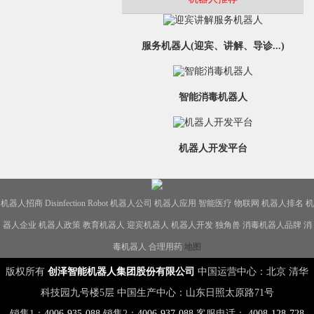
服务机器人(迎宾、讲解、导诊...)
智能消毒机器人
机器人开发平台
机器人招商
Disinfection Robot
机器人公司
机器人应用
智能医疗
物联网
机器人排名
机
器人企业
机器人政策
教育机器人
迎宾机器人
机器人开发
独角兽
消毒机器人品牌
消
毒机器人
合理用药
地图
版权所有
创泽智能机器人集团股份有限公司
中国运营中心：北京 清华
科技园九号楼5层 中国生产中心：山东日照太原路71号
销售1：
4006-935-088
销售2：
4006-937-088
客服电话：
4008-128-728