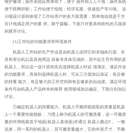
维护修理；操作系统应简单明了，便于 操作和人工干预；操作系统
便于联网控制；工作站便于组线；经济实惠，快速投产等10项。 这
10项设计原则体现了工作站用户的多方面需要，简单地说就是千方
百计地满足用户的要 求。限于篇幅，下面只对更具特殊性的几项原
则展开讨论。
(1)工作站的功能要求和环境条件
机器人工作站的生产作业是由机器人连同它的末端执行器、夹
具和变位机以及其他周边 设备等具体完成的，其中起主导作用的是
机器人，所以这一设计原则先在选择机器人时必 须满足。满足作业
的功能要求，具体到选择机器人时，可从三方面加以保证：有足够
的持重 能力，有足够大的工作空间和有足够多的自由度。满足环境
条件可由机器人产品样本的推荐 使用领域加以确定。下面分别加以
讨论。
①确定机器人的持重能力。机器人手腕所能抓取的质量是机器
人一个重要性能指标， 习惯上称为机器人的可搬质量，这一可搬质
量的作用线垂直于地面(机器人基准面)并通过 机器人腕点P 。 一般
说来，同一系列的机器人，其可搬质量越大，它的外形尺寸、手腕