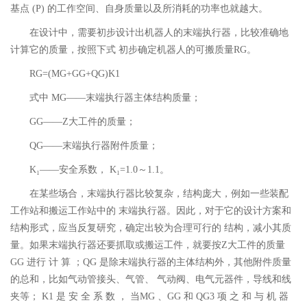
基点 (P) 的工作空间、自身质量以及所消耗的功率也就越大。
在设计中，需要初步设计出机器人的末端执行器，比较准确地
计算它的质量，按照下式 初步确定机器人的可搬质量RG。
RG=(MG+GG+QG)K1
式中 MG——末端执行器主体结构质量；
GG——Z大工件的质量；
QG——末端执行器附件质量；
K₁——安全系数， K₁=1.0～1.1。
在某些场合，末端执行器比较复杂，结构庞大，例如一些装配
工作站和搬运工作站中的 末端执行器。因此，对于它的设计方案和
结构形式，应当反复研究，确定出较为合理可行的 结构，减小其质
量。如果末端执行器还要抓取或搬运工件，就要按Z大工件的质量
GG 进行 计 算 ；QG 是除末端执行器的主体结构外，其他附件质量
的总和，比如气动管接头、气管、 气动阀、电气元器件，导线和线
夹等； K1 是 安 全 系 数 ， 当MG 、GG 和 QG3 项 之 和 与 机 器