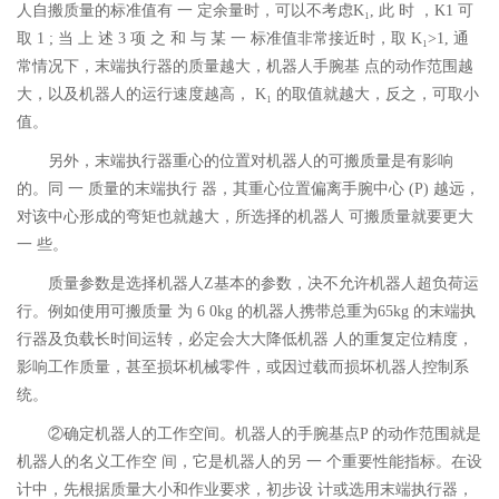
人自搬质量的标准值有 一 定余量时，可以不考虑K₁, 此 时 ，K1 可
取 1 ; 当 上 述 3 项 之 和 与 某 一 标准值非常接近时，取 K₁>1, 通
常情况下，末端执行器的质量越大，机器人手腕基 点的动作范围越
大，以及机器人的运行速度越高， K₁ 的取值就越大，反之，可取小
值。
另外，末端执行器重心的位置对机器人的可搬质量是有影响
的。同 一 质量的末端执行 器，其重心位置偏离手腕中心 (P) 越远，
对该中心形成的弯矩也就越大，所选择的机器人 可搬质量就要更大
一 些。
质量参数是选择机器人Z基本的参数，决不允许机器人超负荷运
行。例如使用可搬质量 为 6 0kg 的机器人携带总重为65kg 的末端执
行器及负载长时间运转，必定会大大降低机器 人的重复定位精度，
影响工作质量，甚至损坏机械零件，或因过载而损坏机器人控制系
统。
②确定机器人的工作空间。机器人的手腕基点P 的动作范围就是
机器人的名义工作空 间，它是机器人的另 一 个重要性能指标。在设
计中，先根据质量大小和作业要求，初步设 计或选用末端执行器，