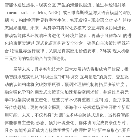
智能体通过虚拟－现实交互 产生的海量数据流，通过神经辐射场
（neural radiance fields, NeRF）或三维高斯模型与大语言模型的深度
耦 合，构建物理世界数字孪生体，实现虚拟－现实语义对 齐与跨模
态因果推理。未来，具身学习将深化多模态 交互与跨域协同进化，
推动智能体从环境响应者进化 为环境共塑者，再基于可解释AI 的进
化约束框架通过 形式化语言构建安全沙盒，确保自主决策过程既符
合 物理世界运行规律，又满足真实应用价值要求，Z终实 现人机物
三元空间的智能融合与协同进化。
展望未来，具身智能技术的四大发展趋势将形成协同效应，推
动智能系统实现从“环境适应”到“环境交 互与塑造”的质变。交互驱
动的认知构建将突破数据瓶颈，预测性理解机制将拓展决策维度，
融合强化学习的启发式决策算法加速复杂空间求解，并通过具身元
学习框架实现自主进化。这些变革不仅将重塑工业制 造、医疗康复
等传统领域，更将在深空探测、深海作业 等极端场景中开辟全新应
用可能。未来，不仅具身“大 脑”技术将会跨越式进化，当具身智能
体能够自主进化 形态、预判环境变化、群体协同完成复杂任务时，
具身 智能将真正成为连接数字世界与物理世界的“新生命形态”,开启