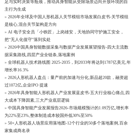
足与实时决策等瓶颈，推动具身智能从受限场景迈向开放环境的自
主行为生成
»
2026年全球及中国人形机器人关节模组市场发展白皮书-关节模组
是核心,混合关节架构是方向
»
AI 电子安全员「小铁匠」上岗雄安，天地协同守护施工安全，
把“无人化值守”落到实处
»
2026中国具身智能数据采集与数据产业发展展望报告-四大主流数
据采集路线,四层产业全链条,落地案例
»
全球机器人技术路线图 2025-2035，到2033年将达到1787亿美元,年
增长率16.3%
»
2026人形机器人盘点：量产前的加速与分化;新品超20款，融资超
过1072亿,企业IPO 提速
»
2026年具身智能人形机器人产业发展蓝皮书-五大行业核心痛点,四
大成本下降因素,三大产业底层逻辑
»
中国具身智能产业发展报告2026-市场规模预计的1.09万亿,增长率
为22%至23%,整体制造成本较国外低30%至50%
»
50+人形机器人场景应用落地图-12个行业的50多个落地案例,百余
家集成商名录