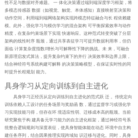
性不足与数据对齐难题。 一 体化决策通过端到端深度学习框架，将
多模态传感器 数据（如视觉、触觉、本体感知）直接映射至决策和
动作空间，利用端到端网络架构实现跨模态特征融合与长 程依赖建
模。此外，强化学习与模仿学习的混合架构 可平衡探索效率与动作
精度，在复杂约束场景下实现 快速响应。这种范式转变突破了分层
架构的线性时序 瓶颈，通过共享表征学习可提升数据利用率，但仍
面临 计算复杂度指数J增长与可解释性下降的挑战。未 来，可融合
新原理启发式算法，提升复杂约束下的并行 决策效率和边界上限，
结合神经符号系统构建可解释 的决策策略模型，在保证实时性的同
时提升长程规划 能力。
具身学习从定向训练到自主进化
具身学习正经历从定向训练到自主进化的范式跃 迁 。传统定向
训练依赖人工设计的任务场景与奖励函 数，通过监督学习或强化学
习实现技能习得，但存在环 境适应性弱、迁移成本高的瓶颈。当前
研究聚焦于构 建具备元学习能力的自主进化框架，通过神经符号系
统整合逻辑规则与深度表征，使具身智能体能在动态 环境中自主构
建任务序列，结合因果推理实现跨域知 识迁移与进化。同时，具身