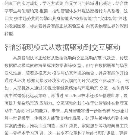
约束下的实时规划；学习方式则 向元学习与跨域进化演进，结合数
字孪生与伦理约束 框架，推动智能体从环境适应者转向共塑者。这
四大 技术趋势共同勾勒出具身智能从“模拟智能”向“实体智能”跨越
的发展图景，标志着具身智能正从实验室走 向真实物理世界的深刻
转型。
智能涌现模式从数据驱动到交互驱动
具身智能技术正经历从数据驱动向交互驱动的范 式跃迁。传统
数据驱动模式依赖海量标注数据训练模 型，但存在数据瓶颈与场景
泛化难题。随着多模态大 模型与仿真环境的融合，具身智能体开始
通过从环境 感知到接收环境实时反馈的闭环实现交互驱动学习。 例
如，人形机器人通过3D视觉和触觉感知与环境动态 交互，在仿真环
境中试错优化运动策略，再通过 Sim2Real技术迁移至物理世界，显
著提升复杂场景适 应能力。交互驱动的核心在于让智能体在物理互
动中 “涌现”出认知能力。未来，具身智能将进一步融合神 经形态计
算与世界模型，使机器人能预演动作后果，实 现从被动执行到主动
探索的进化，推动工业制造、医疗 康复、家庭服务等领域向自主决
策与零样本学习迈 进。这一转变不仅重构了智能“涌现”逻辑，更标