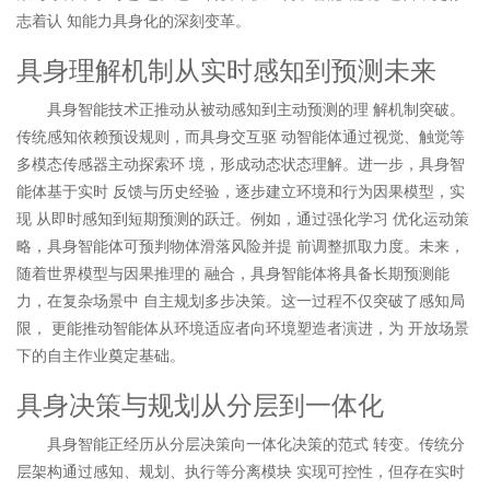
志着认 知能力具身化的深刻变革。
具身理解机制从实时感知到预测未来
具身智能技术正推动从被动感知到主动预测的理 解机制突破。
传统感知依赖预设规则，而具身交互驱 动智能体通过视觉、触觉等
多模态传感器主动探索环 境，形成动态状态理解。进一步，具身智
能体基于实时 反馈与历史经验，逐步建立环境和行为因果模型，实
现 从即时感知到短期预测的跃迁。例如，通过强化学习 优化运动策
略，具身智能体可预判物体滑落风险并提 前调整抓取力度。未来，
随着世界模型与因果推理的 融合，具身智能体将具备长期预测能
力，在复杂场景中 自主规划多步决策。这一过程不仅突破了感知局
限， 更能推动智能体从环境适应者向环境塑造者演进，为 开放场景
下的自主作业奠定基础。
具身决策与规划从分层到一体化
具身智能正经历从分层决策向一体化决策的范式 转变。传统分
层架构通过感知、规划、执行等分离模块 实现可控性，但存在实时