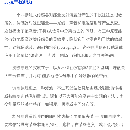
3. 抗干扰能力
一个非接触式传感器对能量发射装置所产生的干扰往往是很敏
感的。传感器对这些能量——光线、声音和电磁辐射等产生反应。
这就提出了把噪音(干扰)从信号中分离出去的 问题。有三种原理能
够有效地提高这类传感器的灵敏度，降低它们对噪声和干扰的敏感
性。这就是滤波、调制和均分(averaging) 。 这些原理使得传感器能
应用于能量场(如光波、 声波、磁场、静电场和无线电波等)内。
滤波原理的实质在于：以某种特征(如频率特征)为基础，屏蔽去
大部分噪声，并尽可 能多地把信号集中在滤波器的通带内。
调制原理也是一种滤波，不过其滤波信息是由感觉能量场传播
或被编制进感觉能量 场。调制以不大可能在噪声中出现的方法，改
变能量场的某些特征，如强度、频率或空间分布等。
均分原理是以噪声的随机性为基础而屏蔽去某 一 期间的噪声。
要求信号具有某些非随 机特性。这样，在某些意义上就不会均分出