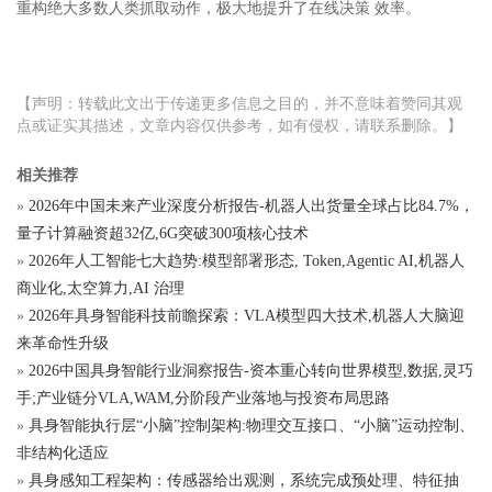
重构绝大多数人类抓取动作，极大地提升了在线决策 效率。
【声明：转载此文出于传递更多信息之目的，并不意味着赞同其观
点或证实其描述，文章内容仅供参考，如有侵权，请联系删除。】
相关推荐
»
2026年中国未来产业深度分析报告-机器人出货量全球占比84.7%，
量子计算融资超32亿,6G突破300项核心技术
»
2026年人工智能七大趋势:模型部署形态, Token,Agentic AI,机器人
商业化,太空算力,AI 治理
»
2026年具身智能科技前瞻探索：VLA模型四大技术,机器人大脑迎
来革命性升级
»
2026中国具身智能行业洞察报告-资本重心转向世界模型,数据,灵巧
手;产业链分VLA,WAM,分阶段产业落地与投资布局思路
»
具身智能执行层“小脑”控制架构:物理交互接口、“小脑”运动控制、
非结构化适应
»
具身感知工程架构：传感器给出观测，系统完成预处理、特征抽