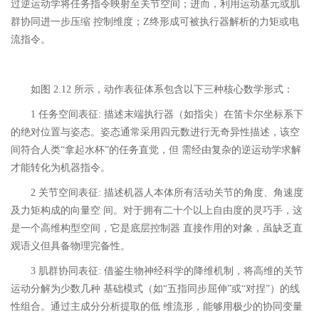
过逆运动学将任务指令映射至关节空间；进而，利用运动基元或肌
群协同进一步压缩 控制维度；Z终形成可被执行器解析的力矩或电
流指令。
如图 2.12 所示，动作表征体系包含以下三种核心数学形式：
1 任务空间表征: 描述末端执行器（如指尖）在笛卡尔坐标系下
的绝对位置与姿态。姿态通常采用四元数进行无奇异性描述，该空
间符合人类“拿起水杯”的任务直觉，但 需经由复杂的逆运动学求解
才能转化为机器指令。
2 关节空间表征: 描述机器人本体所有活动关节的角度、角速度
及力矩构成的向量空 间。对于拥有二十个以上自由度的灵巧手，这
是一个高维构型空间，它是底层控制器 直接作用的对象，虽缺乏直
观语义但具备物理完备性。
3 肌群协同表征: 借鉴生物神经科学的降维机制，将高维的关节
运动分解为少数几种 基础模式（如“五指同步屈伸”或“对捏”）的线
性组合。通过主成分分析提取的低 维流形，能够用极少的协同变量