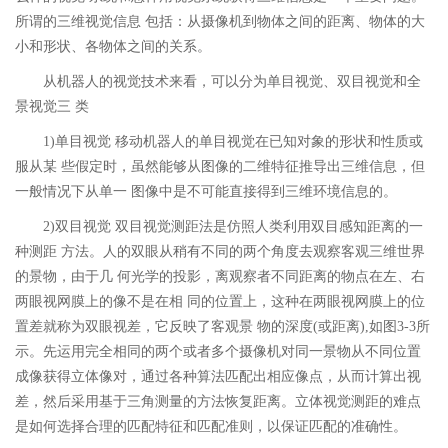
所谓的三维视觉信息 包括：从摄像机到物体之间的距离、物体的大
小和形状、各物体之间的关系。
从机器人的视觉技术来看，可以分为单目视觉、双目视觉和全
景视觉三 类
1)单目视觉 移动机器人的单目视觉在已知对象的形状和性质或
服从某 些假定时，虽然能够从图像的二维特征推导出三维信息，但
一般情况下从单一 图像中是不可能直接得到三维环境信息的。
2)双目视觉 双目视觉测距法是仿照人类利用双目感知距离的一
种测距 方法。人的双眼从稍有不同的两个角度去观察客观三维世界
的景物，由于几 何光学的投影，离观察者不同距离的物点在左、右
两眼视网膜上的像不是在相 同的位置上，这种在两眼视网膜上的位
置差就称为双眼视差，它反映了客观景 物的深度(或距离),如图3-3所
示。先运用完全相同的两个或者多个摄像机对同一景物从不同位置
成像获得立体像对，通过各种算法匹配出相应像点，从而计算出视
差，然后采用基于三角测量的方法恢复距离。立体视觉测距的难点
是如何选择合理的匹配特征和匹配准则，以保证匹配的准确性。