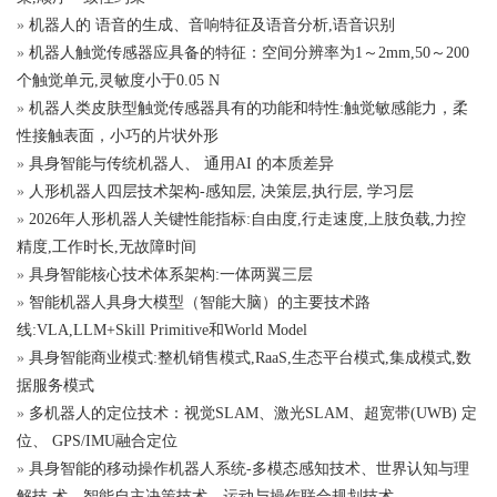
»
机器人的 语音的生成、音响特征及语音分析,语音识别
»
机器人触觉传感器应具备的特征：空间分辨率为1～2mm,50～200
个触觉单元,灵敏度小于0.05 N
»
机器人类皮肤型触觉传感器具有的功能和特性:触觉敏感能力，柔
性接触表面，小巧的片状外形
»
具身智能与传统机器人、 通用AI 的本质差异
»
人形机器人四层技术架构-感知层, 决策层,执行层, 学习层
»
2026年人形机器人关键性能指标:自由度,行走速度,上肢负载,力控
精度,工作时长,无故障时间
»
具身智能核心技术体系架构:一体两翼三层
»
智能机器人具身大模型（智能大脑）的主要技术路
线:VLA,LLM+Skill Primitive和World Model
»
具身智能商业模式:整机销售模式,RaaS,生态平台模式,集成模式,数
据服务模式
»
多机器人的定位技术：视觉SLAM、激光SLAM、超宽带(UWB) 定
位、 GPS/IMU融合定位
»
具身智能的移动操作机器人系统-多模态感知技术、世界认知与理
解技 术、智能自主决策技术、运动与操作联合规划技术