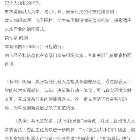
犯个人隐私的行为；
要求遵循以人为本、透明可释、安全可控的科技伦理原则；
建立‌编码管理、电子围栏、全生命周期追溯‌等监管机制，探索适应
未来产业的治理模式。
第七章 附则‌
本条例自‌2026年5月1日起施行‌；
由市经济和信息化主管部门牵头组织实施，各相关部门依职责协同
推进。
《条例》明确，具身智能机器人是指具备物理形态，通过融合人工
智能技术实现感知、认知、决策和行动一体化，可与真实环境实时
交互、完成复杂任务的智能机器人。这一定义厘清了具身智能边
界，为科技创新发展提供了规范依据。
《条例》共七章50条，以“小快灵促”为特点，对此，杭州市人大
常委会法工委副主任黄旼进一步阐释：“‘小’就是以‘小切口’破题，聚
焦具身智能机器人产业这一细分赛道‘准确滴灌’；‘快’就是以‘快节