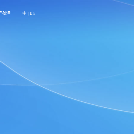
于创泽
中
|
En