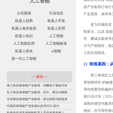
人工智能
器产业集群行动计划
公司新闻
行业动态
产业底座，使得珠
机器人趋势
机器人开发
更为关键的是
机器人相关政策
机器人应用
制算法，以及 新
机器人知识
人工智能
学、鹏城实验室等提
人工智能应用
人工智能标准
力与产能韧性，使
机器人排名
ai智能
工程实现枢纽。
新一代人工智能
2）制造基因：
珠三角地区之
==
资讯
==
身智能特性 的敏
珠三角具身智能产业格局：消费电子基础与本
用传统重型机械的
长三角具身智能产业格局：芯片、算法与精密
展行动计划（202
京津冀具身智能产业格局：算法优势与政策高
成熟的微型伺服系
中国具身智能产业发展白皮书2025-四大
例如，在可靠性验
杭州市促进具身智能机器人产业发展条例-1