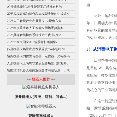
题。
Al视觉赋能PC 构件智能工厂精准布料与
基于多模态感知融合和大模型决策的生成式交
此外，这种制
2026人工智能行业发展蓝皮书-聚焦六大
年）》明确支持“
2025年度重庆市人工智能应用场景典型案
科研场景的昂贵精
2026具身智能操作系统技术白皮书-万亿
的边际成本，更为
2026十大央国企AI+场景标杆案例集-
3）从消费电子
四足机器人场景应用发展蓝皮书-市场约70
迎宾机器人的位置传感器：电位器、光电编码
从消费电子制
人形机器人上岗餐饮酒店服务场景（如迎宾、
是目前 W一具备
智能清洁机器人在商业综合体清洁场景，。模
密组装、微型化集成
==
机器人推荐
==
政府明确支持企业
为核心的工业落地
服务机器人(迎宾、讲解、导诊...)
在这一转型过
组、微型 舵机控
（2025-202
智能消毒机器人