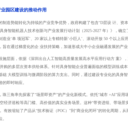
产业园区建设的推动作用
的制造势能转化为持续的产业竞争优势，政府构建了包含“D层设 计、资
具身智能机器人技术创新与产业发展行动计划（2025-2027 年）》，确
以上制造业‘单 项冠军’、20 家以上专精特新‘小巨人’、滚动开放 50 个
，旨在通过梯度化的企 业扶持策略，加速形成大中小企业融通发展的产业
设施层面，依据《深圳出台人工智能高质量发展高水平应用行动方 案》，政
业并购的多层次资本供给体系。针对具身智能企业普遍面临的模型训练成本高
基础 大模型训练与微调阶段的算力支出。同时，通过建设专业化的具身智
游的即时响应。
，珠三角率先探索了“场景即资产”的产业化新模式。依托“城市 +AI”
低空经济巡检等高门槛、高价值的真实业务场景。这种“带资进组、带场景
， 有效缩短了产品从“技术验证（POC）”到“商业化闭环”的转化周期，
位。