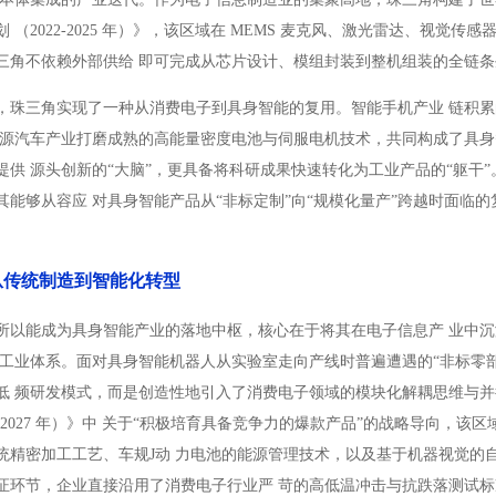
 （2022-2025 年）》，该区域在 MEMS 麦克风、激光雷达、视
三角不依赖外部供给 即可完成从芯片设计、模组封装到整机组装的全链条
，珠三角实现了一种从消费电子到具身智能的复用。智能手机产业 链积
能源汽车产业打磨成熟的高能量密度电池与伺服电机技术，共同构成了具身
供 源头创新的“大脑”，更具备将科研成果快速转化为工业产品的“躯干”
其能够从容应 对具身智能产品从“非标定制”向“规模化量产”跨越时面临
从传统制造到智能化转型
所以能成为具身智能产业的落地中枢，核心在于将其在电子信息产 业中沉
捷工业体系。面对具身智能机器人从实验室走向产线时普遍遭遇的“非标零部
低 频研发模式，而是创造性地引入了消费电子领域的模块化解耦思维与并
5-2027 年）》中 关于“积极培育具备竞争力的爆款产品”的战略导向，
统精密加工工艺、车规J动 力电池的能源管理技术，以及基于机器视觉的
证环节，企业直接沿用了消费电子行业严 苛的高低温冲击与抗跌落测试标