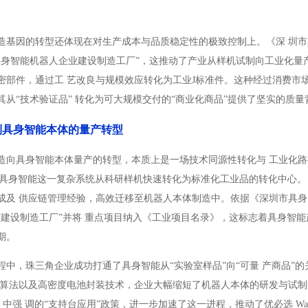
造基因的转型还体现在对生产成本与品质稳定性的极致控制上。《深 圳市具身
具身智能机器人企业建设制造工厂”，这推动了产业从样机试制向工业化量
密部件，通过工 艺改良与规模效应转化为工业J标准件。这种经过消费市
其从“技术验证品” 转化为可大规模交付的“商业化商品”提供了坚实的质
到具身智能本体的量产转型
造向具身智能本体量产的转型，本质上是一场技术同源性转化与 工业化
将具身智能这一复杂系统从科研样机快速转化为标准化工业品的转化中心。
及 供应链管理经验，高效迁移至机器人本体制造中。依据《深圳市具身智能机
“建设制造工厂”并将 重点项目纳入《工业项目名录》，这标志着具身智
期。
程中，珠三角企业成功打通了具身智能从“实验室样品”向“可量 产商品”
制算法以及高密度电池封装技术，企业大幅缩短了机器人本体的研发与试制
7 年）》中强 调的“支持台应用”政策，进一步加速了这一进程，推动了优必选 W