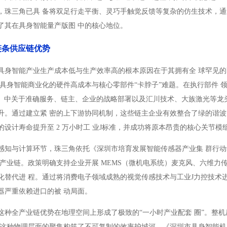
，珠三角已具 备将双足行走平衡、灵巧手触觉反馈等复杂的仿生技术，通
了其在具身智能量产版图 中的核心地位。
链条供应链优势
具身智能产业生产成本低与生产效率高的根本原因在于其拥有全 球罕见的高
约具身智能商业化的硬件高成本与核心零部件“卡脖子”难题。在执行部件
7 年）》 中关于准确服务、链主、企业的战略部署以及汇川技术、大族激光
升。通过建立紧 密的上下游协同机制，这些链主企业有效整合了绿的谐波
设计寿命提升至 2 万小时工 业J标准，并成功将原本昂贵的核心关节模组
感知与计算环节，珠三角依托《深圳市培育发展智能传感器产业集 群行动计划
产业链。政策明确支持企业开展 MEMS（微机电系统）麦克风、六维力传
化替代进 程。通过将消费电子领域成熟的视觉传感技术与工业J力控技术
器严重依赖进口的被 动局面。
这种全产业链优势在地理空间上形成了极致的“一小时产业配套 圈”。整
这种物理层面的聚集构筑了不可复制的效率护城河。《深圳市具身智能机器 人