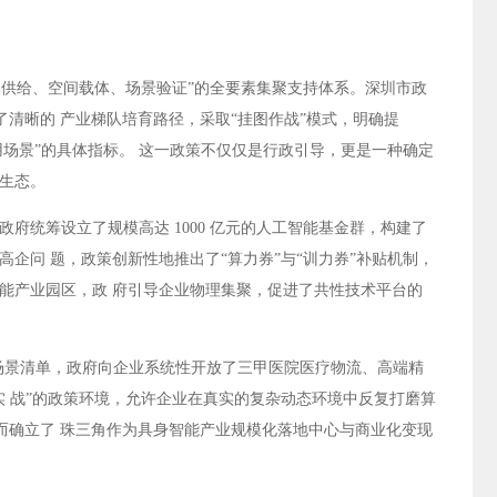
本供给、空间载体、场景验证”的全要素集聚支持体系。深圳市政
立了清晰的 产业梯队培育路径，采取“挂图作战”模式，明确提
以上应用场景”的具体指标。 这一政策不仅仅是行政引导，更是一种确定
生态。
府统筹设立了规模高达 1000 亿元的人工智能基金群，构建了
企问 题，政策创新性地推出了“算力券”与“训力券”补贴机制，
能产业园区，政 府引导企业物理集聚，促进了共性技术平台的
应用场景清单，政府向企业系统性开放了三甲医院医疗物流、高端精
实 战”的政策环境，允许企业在真实的复杂动态环境中反复打磨算
从而确立了 珠三角作为具身智能产业规模化落地中心与商业化变现