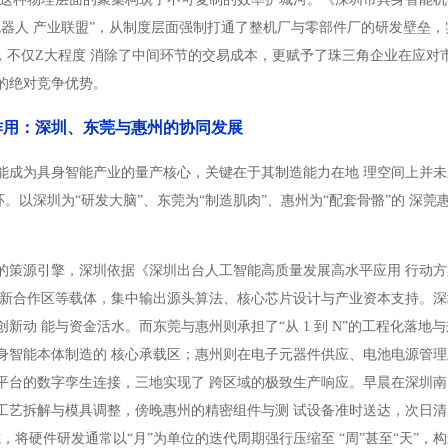
机器人 产业联盟”，从制度层面强制打通了整机厂与零部件厂的研发壁垒
”，不仅Z大程度 消除了中间环节的交易成本，更赋予了珠三角企业在应对
的绝对竞争优势。
作用：深圳、东莞与惠州的协同发展
能成为具身智能产业的量产核心，关键在于其制造能力在地 理空间上并未
环。以深圳为“研发大脑”、东莞为“制造肌肉”、惠州为“配套骨骼”的 
的策源引擎，深圳依据《深圳出台人工智能高质量发展高水平应用 行动方案
新合作区等载体，集中输出源头算法、核心芯片设计与产业资本支持。深圳主
新动 能与资金活水。而东莞与惠州则承担了“从 1 到 N”的工程化落
身智能本体制造的 核心承载区；惠州则在电子元器件供应、电池电源管理
平台的数字孪生连接，三地实现了 跨区域的极致生产响应。早晨在深圳南
工艺拆解与模具调整，傍晚惠州的精密组件与测 试设备准时送达，次日清
，将硬件研发通常以“月”为单位的迭代周期强行压缩至 “周”甚至“天”