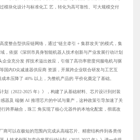
过模块化设计与标准化工 艺，转化为高可靠性、可大规模交付
度整合型供应链网络，通过“链主牵引 + 集群攻关”的模式，集
 领域，依据《深圳市具身智能机器人技术创新与产业发展行动计划
等龙头企业充分发 挥技术溢出效应，引领了高功率密度伺服电机与驱
等国内D尖减速器供应商 资源，开展跨企业联合研发与工艺互
成本压降了 40% 以上，为整机产品的 平价化奠定了基础。
（2022-2025 年）》，构建了从基础材料、芯片设计到封装
感器及 端侧 AI 推理芯片的中试与量产，这种政策引导加速了关
进行跨界融合，珠三 角实现了核心元器件的本地化配套，彻底改
机厂商可以在极短的范围内完成从高端芯片、精密结构件到各类传
技术创新与产业发展行动计划（2025-2027 年）》进一步提