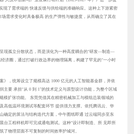
，实现了需求端的 快速反馈与供给端的准确响应。这种上下游紧密
市场需求变化时具备极高 的生产弹性与敏捷度，从而确立了其在
呈现孤立分散状态，而是演化为一种高度耦合的“研发—制造—
深莞惠经济圈，通过打破行政边界的物理隔离，构建了罕见的“一小时
》，统筹设立了规模高达 1000 亿元的人工智能基金群，并依
要 承担“从 0 到 1”的技术定义与原型设计功能，为整个区域
地与规模扩张功能。 东莞凭借其在精密机械加工与模组总装领域的
及高低温环境测试等配套环节 提供强力支撑。依托腾讯云、华
山确定的算法与结构迭代方案，中午图纸即通 过云端同步至东
晨台工程样机即可完成通电测试。这种“设计即制造、所 见即所
，构筑了物理层面不可复制的时间效率护城河。