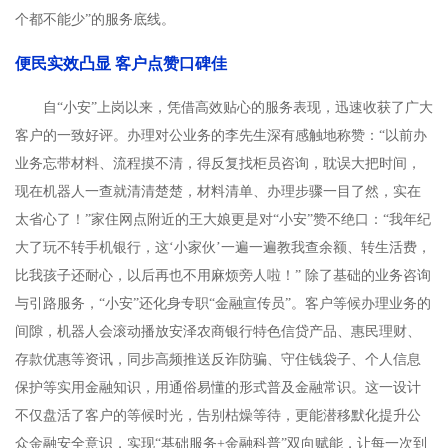
个都不能少”的服务底线。
便民实效凸显 客户点赞口碑佳
自“小安”上岗以来，凭借高效贴心的服务表现，迅速收获了广大
客户的一致好评。办理对公业务的李先生深有感触地称赞：“以前办
业务忘带材料、流程摸不清，得反复找柜员咨询，耽误大把时间，
现在机器人一查就清清楚楚，材料清单、办理步骤一目了然，实在
太省心了！”家住网点附近的王大娘更是对“小安”赞不绝口：“我年纪
大了玩不转手机银行，这‘小家伙’一遍一遍教我查余额、转生活费，
比我孩子还耐心，以后再也不用麻烦旁人啦！” 除了基础的业务咨询
与引路服务，“小安”还化身专职“金融宣传员”。客户等候办理业务的
间隙，机器人会滚动播放安泽农商银行特色信贷产品、惠民理财、
存款优惠等资讯，同步高频推送反诈防骗、守住钱袋子、个人信息
保护等实用金融知识，用通俗易懂的形式普及金融常识。这一设计
不仅盘活了客户的等候时光，告别枯燥等待，更能潜移默化提升公
众金融安全意识，实现“基础服务+金融科普”双向赋能，让每一次到