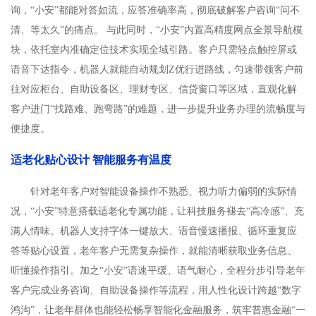
询，“小安”都能对答如流，应答准确率高，彻底破解客户咨询“问不
清、等太久”的痛点。 与此同时，“小安”内置高精度网点全景导航模
块，依托室内准确定位技术实现全域引路。客户只需轻点触控屏或
语音下达指令，机器人就能自动规划Z优行进路线，匀速带领客户前
往对应柜台、自助设备区、理财专区、信贷窗口等区域，直观化解
客户进门“找路难、跑弯路”的难题，进一步提升业务办理的流畅度与
便捷度。
适老化贴心设计 智能服务有温度
针对老年客户对智能设备操作不熟悉、视力听力偏弱的实际情
况，“小安”特意搭载适老化专属功能，让科技服务褪去“高冷感”、充
满人情味。机器人支持字体一键放大、语音慢速播报、循环重复应
答等贴心设置，老年客户无需复杂操作，就能清晰获取业务信息、
听懂操作指引。加之“小安”语速平缓、语气耐心，全程分步引导老年
客户完成业务咨询、自助设备操作等流程，用人性化设计跨越“数字
鸿沟”，让老年群体也能轻松畅享智能化金融服务，筑牢普惠金融“一