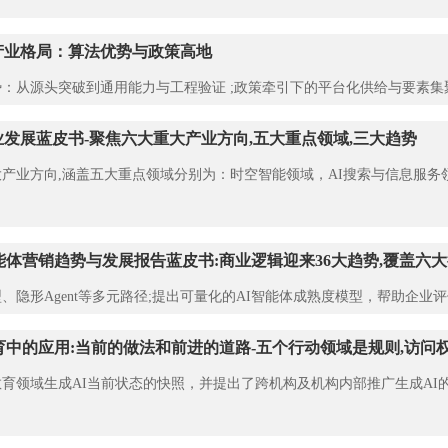
产业格局：算法优势与政策高地
：从源头突破到通用能力与工程验证 ;政策牵引下的平台化供给与要素集
行业发展蓝皮书-聚焦六大重大产业方向,五大重点领域,三大趋势
业方向,涵盖五大重点领域分别为：时空智能领域，AI搜索与信息服务领域，AI
I智能体营销趋势与发展报告蓝皮书:商业逻辑迎来36大趋势,覆盖六
、隐形Agent等多元路径;提出可量化的AI智能体成熟度模型，帮助企业评估
育中的应用:当前的做法和前进的道路-五个行动领域是规则,访问权
育领域生成AI当前状态的快照，并提出了跨机构及机构内部推广生成AI