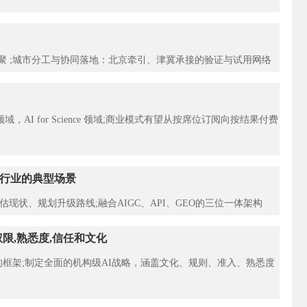
聚 ;城市分工与协同落地：北京牵引、津冀承接的验证与试用网络
 for Science 领域;商业模式有望从按席位订阅向按结果付费
大行业的典型场景
现状、规划升级路线;融合AIGC、API、GEO的三位一体架构
限,熟悉度,信任和文化
的框架;制定全面的机构级AI战略，涵盖文化、规则、准入、熟悉度