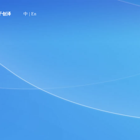
于创泽
中
|
En