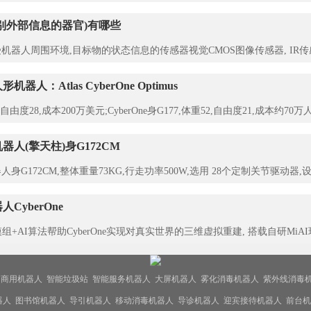
别外部信息的器官)有哪些
机器人周围环境,目标物的状态信息的传感器视觉CMOS图像传感器, IR传
人：Atlas CyberOne Optimus
89,自由度28,成本200万美元;CyberOne身G177,体重52,自由度21,成本约70
人(擎天柱)身G172CM
身G172CM,整体重量73KG,行走功率500W,选用 28个定制关节驱动
CyberOne
觉模组+AI算法帮助CyberOne实现对真实世界的三维虚拟重建, 搭载自研M
商用机器人
智能垃圾站
智能服务机器人
大屏机器人
雾化消毒机器人
紫外线消毒
器人
图书馆机器人
导引机器人
移动消毒机器人
导诊机器人
迎宾接待机器人
前台机