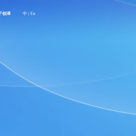
于创泽
中
|
En