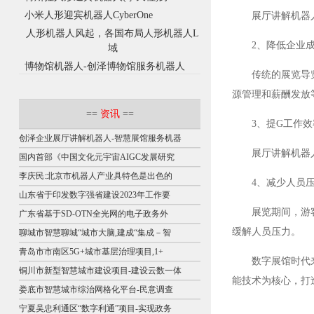
小米人形迎宾机器人CyberOne
展厅讲解机器
人形机器人风起，各国布局人形机器人L
2、降低企业
域
博物馆机器人-创泽博物馆服务机器人
传统的展览导
源管理和薪酬发放
==
资讯
==
3、提G工作效
创泽企业展厅讲解机器人-智慧展馆服务机器
展厅讲解机器
国内首部《中国文化元宇宙AIGC发展研究
李庆民:北京市机器人产业具特色是出色的
4、减少人员
山东省于印发数字强省建设2023年工作要
展览期间，游
广东省基于SD-OTN全光网的电子政务外
缓解人员压力。
聊城市智慧聊城“城市大脑,建成“集成－智
青岛市市南区5G+城市基层治理项目,1+
数字展馆时代
铜川市新型智慧城市建设项目-建设云数一体
能技术为核心，打
娄底市智慧城市综治网格化平台-民意调查
宁夏吴忠利通区“数字利通”项目-实现政务