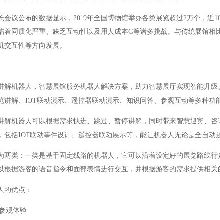
长会议公布的数据显示，2019年全国博物馆举办各类展览超过2万个，近
临着同质化严重、缺乏互动性以及用人成本G等诸多挑战。与传统展馆相
机交互性等方向发展。
讲解机器人，智慧展馆服务机器人解决方案，助力智慧展厅实现智能升级
览讲解、IOT联动演示、遥控器联动演示、知识问答、参观互动等多种功
讲解机器人可以根据需求快进、跳过、暂停讲解，同时带来智慧迎宾、咨
，包括IOT联动事件设计、遥控器联动展示等，能让机器人无论是全自动
为两类：一类是基于固定线路的机器人，它可以沿着设定好的展览路线行
以根据游客的语音指令和面部表情进行交互，并根据游客的需求提供相关
人的优点：
的参观体验