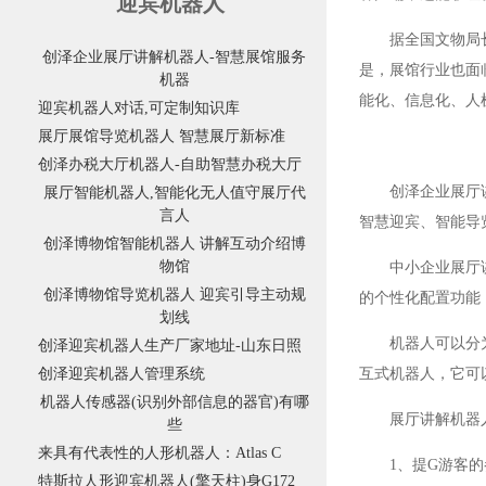
迎宾机器人
据全国文物局
创泽企业展厅讲解机器人-智慧展馆服务
是，展馆行业也面
机器
能化、信息化、人
迎宾机器人对话,可定制知识库
展厅展馆导览机器人 智慧展厅新标准
创泽办税大厅机器人-自助智慧办税大厅
创泽企业展厅
展厅智能机器人,智能化无人值守展厅代
言人
智慧迎宾、智能导
创泽博物馆智能机器人 讲解互动介绍博
物馆
中小企业展厅
创泽博物馆导览机器人 迎宾引导主动规
的个性化配置功能
划线
机器人可以分
创泽迎宾机器人生产厂家地址-山东日照
创泽迎宾机器人管理系统
互式机器人，它可
机器人传感器(识别外部信息的器官)有哪
展厅讲解机器
些
来具有代表性的人形机器人：Atlas C
1、提G游客
特斯拉人形迎宾机器人(擎天柱)身G172