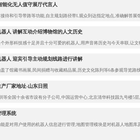
智能化无人值守展厅代言人
接待和引导带路等功能,自主规划路径带L观众到达指定地点,准确解答展
机器人 讲解互动介绍博物馆的人文历史
个外形科技感十足并且十分可爱的机器人,用声音将历史与今天串联,让文
机器人 迎宾引导主动规划线路进行讲解
盖了馆藏书画展,民间捐赠与收藏精品展,历史文化陈列等6条参观导览路线
产厂家地址-山东日照
深圳等全国十余省市设有分子公司,中国运营中心,北京清华科技园九号楼5层
管理系统
能是对用户使用的机器人信息进行管理;地图管理模块是对机器人地图库及