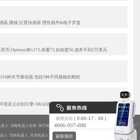
感器,微镜;位置传感器:惯性器件&电子罗盘
万人民币;Optimus身G172,体重73,自由度50,成本不到2万美元
器,设计6种关节驱动器,包括3种不同规格的舵机
iAI环境语义识别引擎+MiAI语音情绪识别引擎
4006-937-088
机器人
消毒机器人价格
展厅机器人
服务机器人底盘
核酸采样机器人
机器人代工厂
器人
消杀机器人
导览机器人
获取报价