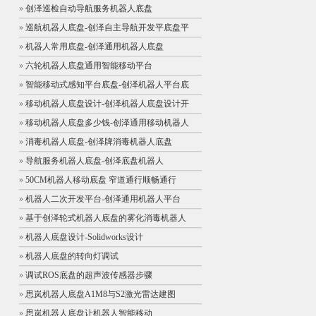
»
创泽巡检自动导航服务机器人底盘
»
巡航机器人底盘-创泽自主导航开发平底盘平
»
机器人常用底盘-创泽通用机器人底盘
»
六轮机器人底盘通用智能移动平台
»
智能移动式感知平台底盘-创泽机器人平台底
»
移动机器人底盘设计-创泽机器人底盘设计开
»
移动机器人底盘多少钱-创泽通用移动机器人
»
消毒机器人底盘-创泽牌消毒机器人底盘
»
导航服务机器人底盘-创泽底盘机器人
»
50CM机器人移动底盘 窄道通行顺畅通行
»
机器人二次开发平台-创泽通用机器人平台
»
基于创泽轮式机器人底盘的雾化消毒机器人
»
机器人底盘设计-Solidworks设计
»
机器人底盘的转向灯调试
»
调试ROS底盘的超声波传感器步骤
»
思岚机器人底盘A1M8与S2激光雷达建图
»
思岚机器人底盘让机器人智能移动