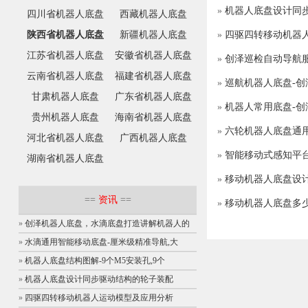
»
机器人底盘设计同
四川省机器人底盘
西藏机器人底盘
陕西省机器人底盘
新疆机器人底盘
»
四驱四转移动机器
江苏省机器人底盘
安徽省机器人底盘
»
创泽巡检自动导航
云南省机器人底盘
福建省机器人底盘
»
巡航机器人底盘-
甘肃机器人底盘
广东省机器人底盘
»
机器人常用底盘-
贵州机器人底盘
海南省机器人底盘
»
六轮机器人底盘通
河北省机器人底盘
广西机器人底盘
»
智能移动式感知平
湖南省机器人底盘
»
移动机器人底盘设
==
资讯
==
»
移动机器人底盘多
»
创泽机器人底盘，水滴底盘打造讲解机器人的
»
水滴通用智能移动底盘-厘米级精准导航,大
»
机器人底盘结构图解-9个M5安装孔,9个
»
机器人底盘设计同步驱动结构的轮子装配
»
四驱四转移动机器人运动模型及应用分析